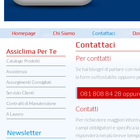
Homepage
Chi Siamo
Contattaci
Do
Contattaci
Assiclima Per Te
Per conttatti
Catalogo Prodotti
Se hai bisogni di parlare con no
Assistenza
la form sottostabte oppuore pu
Accorgimenti Consigliati
081 808 84 28 oppu
Servizio Clienti
Contratti di Manutenzione
Contatti
A Lavoro
Per richiedere maggiori informa
campi obbligatori e specifica la
risponderà nel più breve tempo