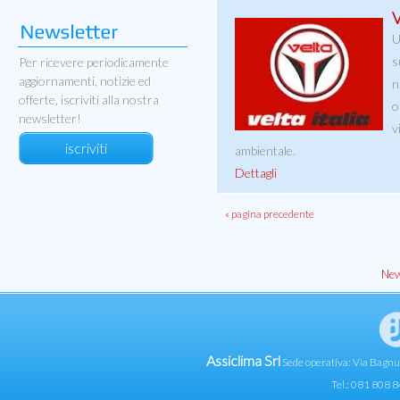
V
U
s
Per ricevere periodicamente
aggiornamenti, notizie ed
n
offerte, iscriviti alla nostra
o
newsletter!
v
iscriviti
ambientale.
Dettagli
« pagina precedente
New
Assiclima Srl
Sede operativa: Via Bagn
Tel.: 081 808 8