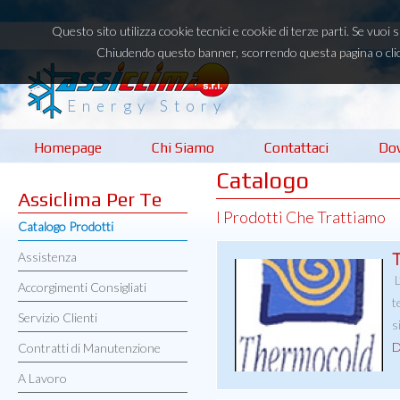
Questo sito utilizza cookie tecnici e cookie di terze parti. Se vuoi
Chiudendo questo banner, scorrendo questa pagina o clic
Energy Story
Homepage
Chi Siamo
Contattaci
Do
Catalogo
Assiclima Per Te
I Prodotti Che Trattiamo
Catalogo Prodotti
Assistenza
L
Accorgimenti Consigliati
t
Servizio Clienti
s
D
Contratti di Manutenzione
A Lavoro