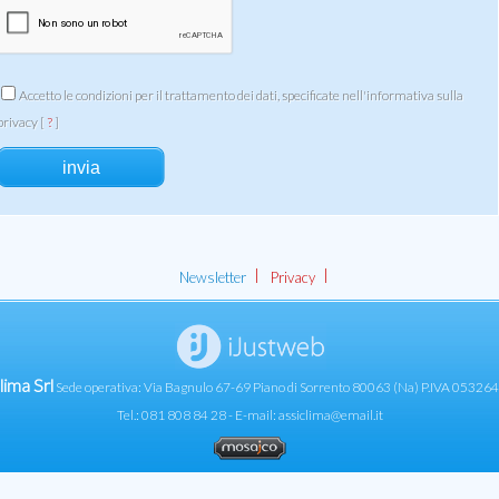
Accetto le condizioni per il trattamento dei dati, specificate nell'informativa sulla
privacy [
?
]
|
|
Newsletter
Privacy
lima Srl
Sede operativa: Via Bagnulo 67-69 Piano di Sorrento 80063 (Na) P.IVA 0532
Tel.: 081 808 84 28 - E-mail:
assiclima@email.it