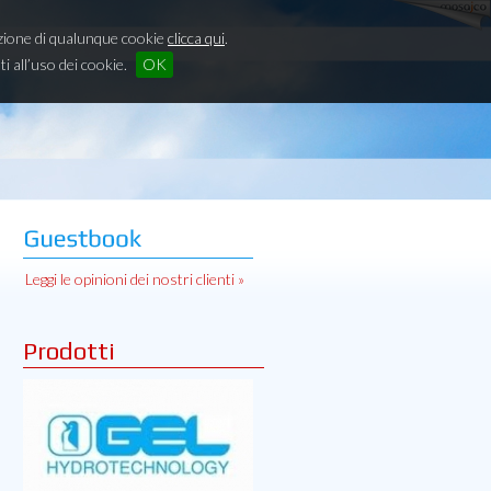
lazione di qualunque cookie
clicca qui
.
all’uso dei cookie.
OK
Leggi le opinioni dei nostri clienti »
Prodotti