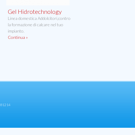
Gel Hidrotechnology
Linea domestica Addolcitori,contro
la formazione di calcare nel tuo
impianto.
Continua »
6481214