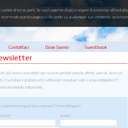
e cookie di terze parti. Se vuoi saperne di più o negare il consenso all’instal
scorrendo questa pagina o cliccando su qualunque suo elemento acconsenti 
Contattaci
Dove Siamo
Guestbook
ewsletter
iviti alla nostra newsletter per ricevere periodicamente offerte speciali, news ed
ti. L'iscrizione è gratuita ed è sufficiente compilare solo i campi obbligatori (*)
enti nel modulo sottostante.
I campi contrassegnati da un asterisco (*) sono obbligatori
NOME*
EMAIL*