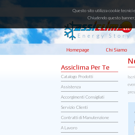
Questo sito utilizza cookie tecnici 
Chiudendo questo banner, 
Energy Story
Homepage
Chi Siamo
N
Assiclima Per Te
Catalogo Prodotti
Iscr
even
Assistenza
pres
Accorgimenti Consigliati
Servizio Clienti
Contratti di Manutenzione
A Lavoro