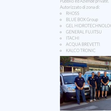
Pubblici ed Aziende priva
Autorizzato di zona di:
RHOSS
BLUE BOX Group
GEL HIDROTECHNOLO
GENERAL FUJITSU
ITACHI
ACQUA BREVETTI
KALCO TRONIC