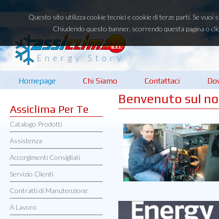
Questo sito utilizza cookie tecnici e cookie di terze parti. Se vuoi
Chiudendo questo banner, scorrendo questa pagina o clic
Energy Story
Homepage
Chi Siamo
Contattaci
Do
Benvenuto sul no
Assiclima Per Te
Catalogo Prodotti
Assistenza
Accorgimenti Consigliati
Servizio Clienti
Contratti di Manutenzione
A Lavoro