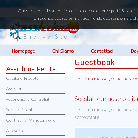
Questo sito utilizza cookie tecnici e cookie di terze parti. Se vuoi
Chiudendo questo banner, scorrendo questa pagina o clic
Energy Story
Homepage
Chi Siamo
Contattaci
Do
Guestbook
Assiclima Per Te
Catalogo Prodotti
Lascia un messaggio nel nostro
Assistenza
Sei stato un nostro clie
Accorgimenti Consigliati
Lascia un messaggio nel nostro
Servizio Clienti
sottostante.
Contratti di Manutenzione
A Lavoro
I campi contrassegnati da un asterisco