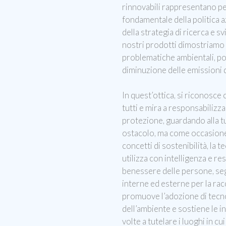
rinnovabili rappresentano pe
fondamentale della politica a
della strategia di ricerca e s
nostri prodotti dimostriamo 
problematiche ambientali, po
diminuzione delle emissioni 
In quest’ottica, si riconosce
tutti e mira a responsabilizza
protezione, guardando alla 
ostacolo, ma come occasione
concetti di sostenibilità, la
utilizza con intelligenza e res
benessere delle persone, se
interne ed esterne per la racc
promuove l’adozione di tecno
dell’ambiente e sostiene le in
volte a tutelare i luoghi in cu