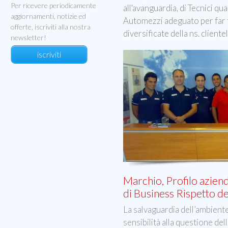
Per ricevere periodicamente
all'avanguardia, di Tecnici qua
aggiornamenti, notizie ed
Automezzi adeguato per far f
offerte, iscriviti alla nostra
diversificate della ns. clientel
newsletter!
iscriviti
Marchio, Profilo aziend
di Business Rispetto de
La salvaguardia dell’ambiente
sensibilità alla questione del