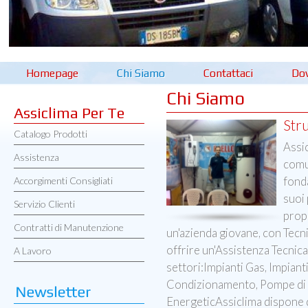
Homepage
Chi Siamo
Contattaci
Do
Chi Siamo
Assiclima Per Te
Stru
Catalogo Prodotti
Assi
Assistenza
comun
fond
Accorgimenti Consigliati
suoi 
Servizio Clienti
prop
Contratti di Manutenzione
un'azienda giovane, con Tecnic
offrire un'Assistenza Tecnica 
A Lavoro
settori:Impianti Gas, Impianti
Condizionamento, Pompe di
EnergeticAssiclima dispone d