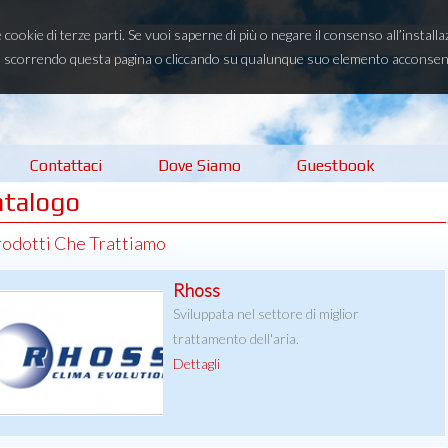
e cookie di terze parti. Se vuoi saperne di più o negare il consenso all’instal
scorrendo questa pagina o cliccando su qualunque suo elemento acconsenti 
Contattaci
Dove Siamo
Guestbook
atalogo
rodotti Che Trattiamo
Rhoss
Sviluppata nel settore di miglior
trattamento dell'aria.
Dettagli