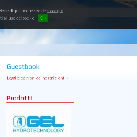
lazione di qualunque cookie
clicca qui
.
all’uso dei cookie.
OK
Leggi le opinioni dei nostri clienti »
Prodotti