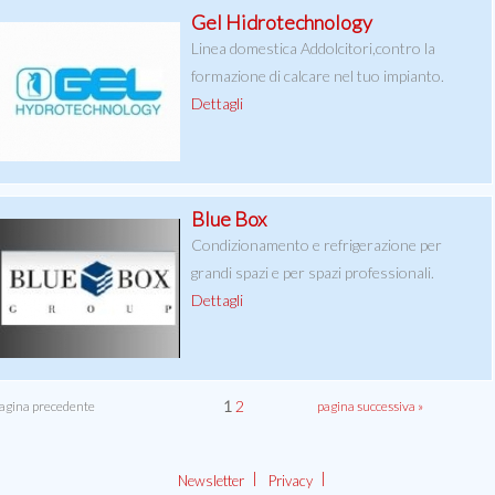
Gel Hidrotechnology
Linea domestica Addolcitori,contro la
formazione di calcare nel tuo impianto.
Dettagli
Blue Box
Condizionamento e refrigerazione per
grandi spazi e per spazi professionali.
Dettagli
1
2
pagina precedente
pagina successiva »
|
|
Newsletter
Privacy