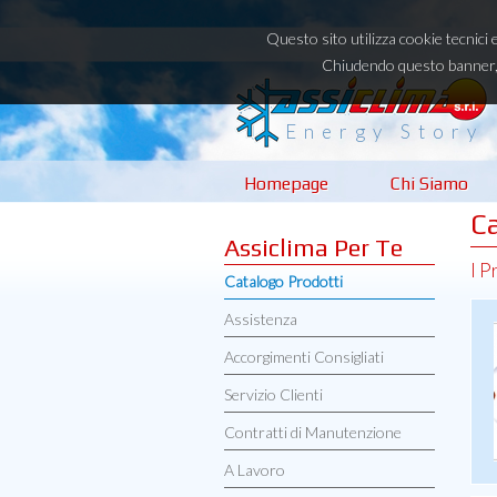
Questo sito utilizza cookie tecnici 
Chiudendo questo banner, 
Energy Story
Homepage
Chi Siamo
C
Assiclima Per Te
I P
Catalogo Prodotti
Assistenza
Accorgimenti Consigliati
Servizio Clienti
Contratti di Manutenzione
A Lavoro