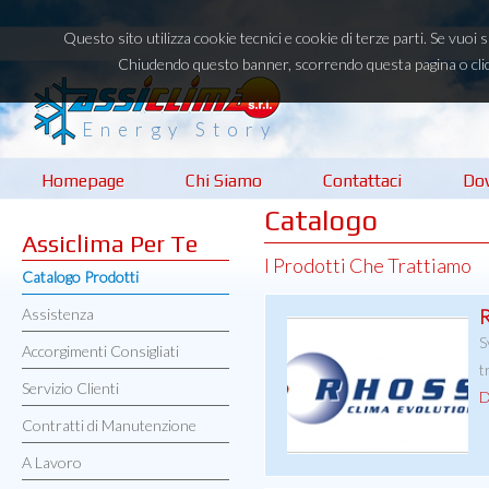
Questo sito utilizza cookie tecnici e cookie di terze parti. Se vuoi
Chiudendo questo banner, scorrendo questa pagina o clic
Energy Story
Homepage
Chi Siamo
Contattaci
Do
Catalogo
Assiclima Per Te
I Prodotti Che Trattiamo
Catalogo Prodotti
Assistenza
S
Accorgimenti Consigliati
t
Servizio Clienti
D
Contratti di Manutenzione
A Lavoro