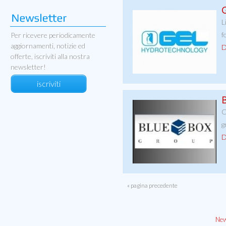
G
L
f
Per ricevere periodicamente
aggiornamenti, notizie ed
D
offerte, iscriviti alla nostra
newsletter!
iscriviti
B
C
g
D
« pagina precedente
New