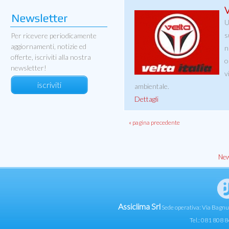
V
U
s
Per ricevere periodicamente
aggiornamenti, notizie ed
n
offerte, iscriviti alla nostra
o
newsletter!
v
iscriviti
ambientale.
Dettagli
« pagina precedente
New
Assiclima Srl
Sede operativa: Via Bagn
Tel.: 081 808 8