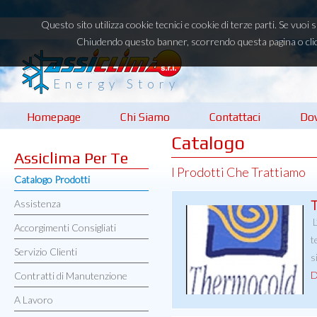
Questo sito utilizza cookie tecnici e cookie di terze parti. Se vuoi
Chiudendo questo banner, scorrendo questa pagina o clic
Energy Story
Homepage
Chi Siamo
Contattaci
Do
Catalogo
Assiclima Per Te
I Prodotti Che Trattiamo
Catalogo Prodotti
Assistenza
L
Accorgimenti Consigliati
t
Servizio Clienti
s
D
Contratti di Manutenzione
A Lavoro