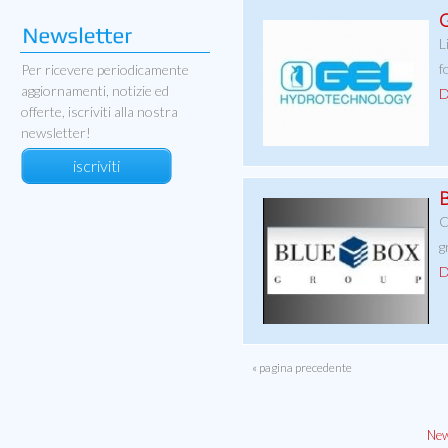
G
L
f
Per ricevere periodicamente
aggiornamenti, notizie ed
D
offerte, iscriviti alla nostra
newsletter!
iscriviti
B
C
g
D
« pagina precedente
New