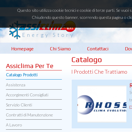
Questo sito utilizza cookie tecnici e cookie di terze parti. Se vuoi
Chiudendo questo banner, scorrendo questa pagina o clic
Energy Story
Homepage
Chi Siamo
Contattaci
Do
Catalogo
Assiclima Per Te
I Prodotti Che Trattiamo
Catalogo Prodotti
Assistenza
S
Accorgimenti Consigliati
t
Servizio Clienti
D
Contratti di Manutenzione
A Lavoro