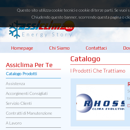
Questo sito utilizza cookie tecnici e cookie di terze parti. Se vuoi
Chiudendo questo banner, scorrendo questa pagina o clic
Energy Story
Homepage
Chi Siamo
Contattaci
Do
Catalogo
Assiclima Per Te
I Prodotti Che Trattiamo
Catalogo Prodotti
Assistenza
S
Accorgimenti Consigliati
t
Servizio Clienti
D
Contratti di Manutenzione
A Lavoro