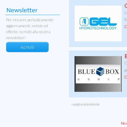
G
L
f
Per ricevere periodicamente
aggiornamenti, notizie ed
D
offerte, iscriviti alla nostra
newsletter!
iscriviti
B
C
g
D
« pagina precedente
New